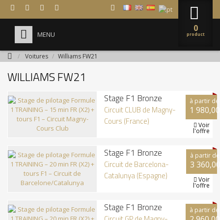




0
MENU
product
/
Voitures
/
Williams FW21
HOME
WILLIAMS FW21
+
STAGES FORMULE 1
Stage F1 Bronze
À PROPOS DE NOUS
à partir de
Circuit CLUB de Magny-
1 980,00
ENTREPRISES
Cours (France)
Voir

l'offre
FAQ
Stage F1 Bronze
à partir de
Circuit de Barcelona-
3 360,00
Catalunya (Espagne)
Voir

l'offre
Stage F1 Bronze
à partir de
Circuit GP de Magny-
2 960,00