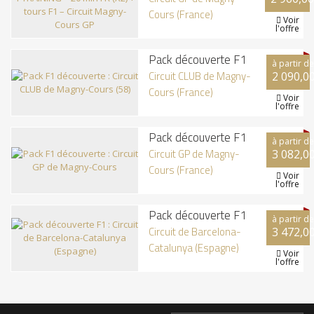
Cours (France)
Voir

l'offre
Pack découverte F1
à partir de
Circuit CLUB de Magny-
2 090,0
Cours (France)
Voir

l'offre
Pack découverte F1
à partir de
Circuit GP de Magny-
3 082,0
Cours (France)
Voir

l'offre
Pack découverte F1
à partir de
Circuit de Barcelona-
3 472,0
Catalunya (Espagne)
Voir

l'offre