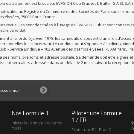
e du traitement est la société EVASION Club (Suchet & Buttier S.A.S), S.A.S 
matriculée au Registre du Commerce et des Sociétés de Paris sous le numéro
s élysées, 75008 Paris, France
.
es recueillies sont destinées à l’usage de EVASION Club et sont conserv
ec le candidat.
nt à la loi du 6 janvier 1978, les candidats disposent d'un droit d'accès, 
rsonnelles les concernant. Le candidat peut s’opposer à la divulgation de s
lub - Service juridique –
102 Avenue des champs élysées, 75008 Paris, Fr
ra ses noms, prénoms et adresse postale. Sa demande doit être signée et pr
e lui sera alors adressée dans un délai de 2 mois suivant la réception de
Nos Formule 1
Piloter une Formule
B
1 / FR
Piloter la Formule 1 Williams

FW33
F
Piloter une F1 - Pack Or