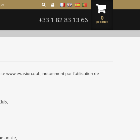
0
+33 1 82 83 13 66
product
site www.evasion.club, notamment par l'utilisation de
Club,
e article,