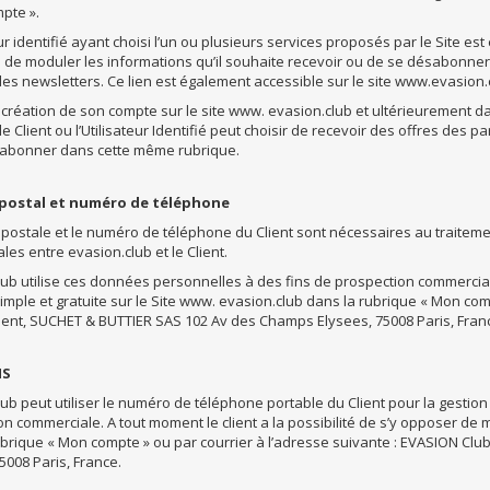
pte ».
eur identifié ayant choisi l’un ou plusieurs services proposés par le Site e
é de moduler les informations qu’il souhaite recevoir ou de se désabonner e
es newsletters. Ce lien est également accessible sur le site www.evasion.
a création de son compte sur le site www. evasion.club et ultérieurement d
le Client ou l’Utilisateur Identifié peut choisir de recevoir des offres des p
abonner dans cette même rubrique.
 postal et numéro de téléphone
 postale et le numéro de téléphone du Client sont nécessaires au traiteme
es entre evasion.club et le Client.
ub utilise ces données personnelles à des fins de prospection commerciale.
mple et gratuite sur le Site www. evasion.club dans la rubrique « Mon comp
lient, SUCHET & BUTTIER SAS 102 Av des Champs Elysees, 75008 Paris, Fran
MS
ub peut utiliser le numéro de téléphone portable du Client pour la gestio
n commerciale. A tout moment le client a la possibilité de s’y opposer de 
ubrique « Mon compte » ou par courrier à l’adresse suivante : EVASION Clu
5008 Paris, France.