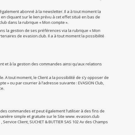
st également abonné à la newsletter. Il a à tout moment la
n cliquant sur le lien prévu à cet effet situé en bas de
club dans la rubrique « Mon compte ».
ans la gestion de ses préférences via la rubrique « Mon
artenaires de evasion.club. Il a à tout moment la possibilité
nt et à la gestion des commandes ainsi qu’aux relations
 A tout moment, le Client a la possibilité de s’y opposer de
te » ou par courrier à l’adresse suivante : EVASION Club,
ce.
n des commandes et peut également l’utiliser à des fins de
manière simple et gratuite sur le Site www. evasion.club
b , Service Client, SUCHET & BUTTIER SAS 102 Av des Champs