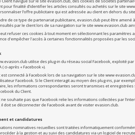
 Client navigue sur le site evasion.club, des cookies de sociétés partenair
t pour finalité d’identifier les articles consultés ou achetés sur le site w
rsonnaliser l’offre publicitaire qui est adressée au client en dehors du si
adre de ce type de partenariat publicitaire, evasion.club peut être amené
onsultés par le client lors de sa navigation sur le site www.evasion.club ai
 peut refuser ces cookies à tout moment en sélectionnant les paramètres 
ce d'empêcher l'accès à certaines fonctionnalités proposées par les soci
k
w.evasion.club utilise des plug-in du réseau social Facebook, exploité par l
 ( ci-après « Facebook »).
nt est connecté à Facebook lors de sa navigation sur le site www evasion.cl
lisateur Facebook. Si le Client interagit au moyen des plug-ins, par exempl
re, les informations correspondantes seront transmises et enregistrées s
cebook du Client.
nt ne souhaite pas que Facebook relie les informations collectées par l’int
il doit se déconnecter de Facebook avant de visiter evasion.club.
ent et candidatures
ations nominatives recueillies sont traitées informatiquement conformémen
procéder à la gestion et au suivi des candidatures via un logiciel de recru