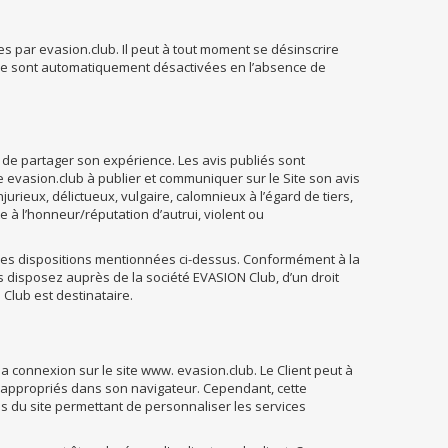
sées par evasion.club. Il peut à tout moment se désinscrire
aille sont automatiquement désactivées en l’absence de
t de partager son expérience. Les avis publiés sont
e evasion.club à publier et communiquer sur le Site son avis
jurieux, délictueux, vulgaire, calomnieux à l’égard de tiers,
e à l’honneur/réputation d’autrui, violent ou
as les dispositions mentionnées ci-dessus. Conformément à la
ous disposez auprès de la société EVASION Club, d’un droit
Club est destinataire.
 sa connexion sur le site www. evasion.club. Le Client peut à
s appropriés dans son navigateur. Cependant, cette
s du site permettant de personnaliser les services