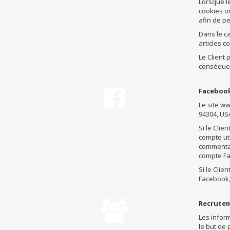
Lorsque le
cookies on
afin de pe
Dans le c
articles c
Le Client
conséquen

Faceboo
Le site ww
94304, USA
Si le Clie
compte uti
commentai
compte Fa
Si le Clie
Facebook, 

Recrutem
Les inform
le but de 