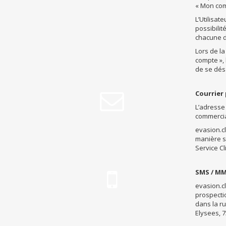
« Mon com
L’Utilisat
possibilit
chacune d
Lors de l
compte », 
de se dés

Courrier
L’adresse
commercial
evasion.cl
manière si
Service C

SMS / M
evasion.cl
prospectio
dans la r
Elysees, 7