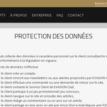
ITS
À PROPOS
ENTREPRISE
FAQ
CONTACT
PROTECTION DES DONNÉES
ub collecte des données à caractère personnel sur le client consultant le 
onformément à la législation en vigueur.
lecte de données s’effectue
 le client crée un compte,
 le client s’inscrit aux newsletters ou aux alertes proposées par EVASION 
 le client effectue une commande ou une demande de retour sur le site,
 le client contacte le Service Client de EVASION Club,
 le Client participe à un jeu promotionnel/ jeu concours,
le client navigue sur le site et consulte des articles,
 le client rédige un commentaire ou un avis sur un article,
 le client partage un avis avec un ami par envoi d’un e-mail depuis une fich