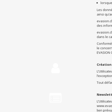
lorsque
Les donné
ainsi qu’
evasion.cl
des infor
evasion.cl
dans le c
Conforméme
le concern
EVASION C

Création
L’Utilisat
l’excepti
Tout défa

Newslett
L’Utilisat
www.evasio
lien prévu