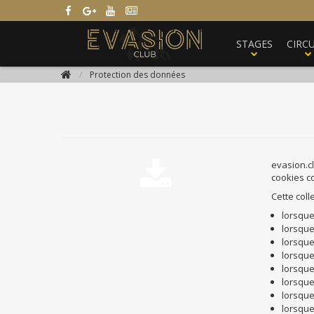




STAGES
CIRCU
/
Protection des données

evasion.cl
cookies c
Cette col
lorsque
lorsque
lorsque
lorsque
lorsque
lorsque 
lorsque
lorsque