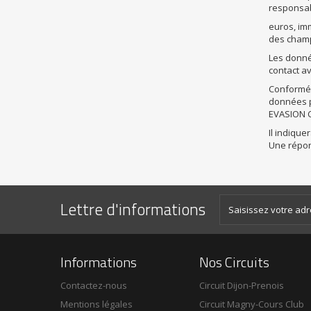
responsabl
euros, im
des champ
Les donné
contact av
Conforméme
données pe
EVASION C
Il indique
Une répons
Lettre d'informations
Informations
Nos Circuits
Contactez-nous
Circuit Dijon-Prenois
Mentions légales
Circuit Magny-Cours Club