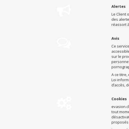

Alertes
Le Client 
des alerte
réassort à

Avis
Ce service
accessible
sur le pro
personnes 
pornograp
A ce titre
Loi inform
d’accès, 

Cookies
evasion.cl
tout mome
désactiva
proposés 