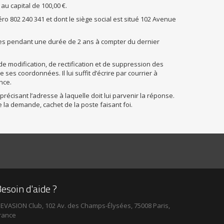
au capital de 100,00 €.
 802 240 341 et dont le siège social est situé
102 Avenue
ées pendant une durée de 2 ans à compter du dernier
de modification, de rectification et de suppression des
es coordonnées. Il lui suffit d’écrire par courrier à
ance
.
écisant l’adresse à laquelle doit lui parvenir la réponse.
 la demande, cachet de la poste faisant foi.
esoin d'aide ?
EVASION Club, 102 Av. des Champs-Élysées, 75008 Paris,
rance