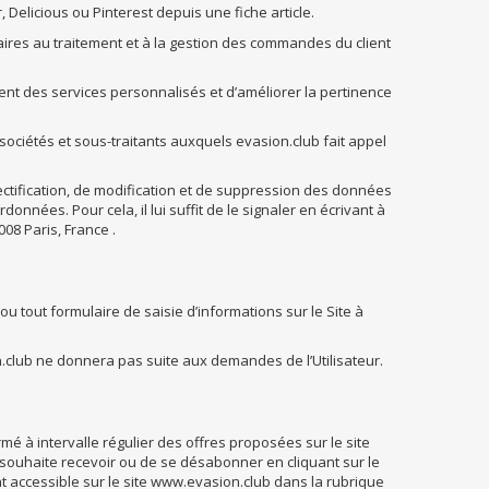
, Delicious ou Pinterest depuis une fiche article.
aires au traitement et à la gestion des commandes du client
ient des services personnalisés et d’améliorer la pertinence
sociétés et sous-traitants auxquels evasion.club fait appel
 rectification, de modification et de suppression des données
onnées. Pour cela, il lui suffit de le signaler en écrivant à
08 Paris, France .
u tout formulaire de saisie d’informations sur le Site à
club ne donnera pas suite aux demandes de l’Utilisateur.
formé à intervalle régulier des offres proposées sur le site
l souhaite recevoir ou de se désabonner en cliquant sur le
nt accessible sur le site www.evasion.club dans la rubrique