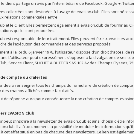
 le client partage un avis par l’intermédiaire de Facebook, Google +, Twitter
es collectées sont destinées à l'usage de evasion.club. Elles sont nécess
aux relations commerciales entre
ub et le Client. Elles permettent également à evasion.club de fournir au Cl
mations qui lui sont proposées.
ub est responsable de leur traitement. Elles peuvent être transmises aux 
adre de l’exécution des commandes et des services proposés.
nt à la loi du 6 janvier 1978, l'utilisateur dispose d'un droit d'accès, de
ant. L’utilisateur peut expressément s’opposer à la divulgation de ses coord
lub, Service Client, SUCHET & BUTTIER SAS 102 Av des Champs Elysees, 750
 de compte ou d’alertes
eur devra renseigner tous les champs du formulaire de création de compte o
on des champs affichés comme facultatifs.
ut de réponse aura pour conséquence la non création de compte. evasion.
ers EVASION Club
eur peut s’inscrire à la newsletter de evasion.club et ainsi choisir d’être in
n.club. Il a à tout moment la possibilité de moduler les informations qu’i
 à cet effet situé en bas de chacune des newsletters. Ce lien est égaleme