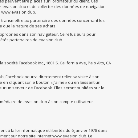
es peuvent être placés sur l'ordinateur du client. Ces
ww. evasion.club et de collecter des données de navigation
te www.evasion.club.
 à transmettre au partenaire des données concernant les
nsi que la nature de ses achats.
appropriés dans son navigateur. Ce refus aura pour
étés partenaires de evasion.club.
a société Facebook Inc., 1601 S. California Ave, Palo Alto, CA
ub, Facebook pourra directement relier sa visite à son
e en cliquant sur le bouton « J’aime » ou en laissant un
ur un serveur de Facebook. Elles seront publiées sur le
ermédiaire de evasion.club à son compte utilisateur
t à la loi informatique et libertés du 6 janvier 1978 dans
tement sur notre site internet www.evasion.club. Le