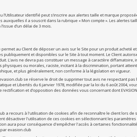
ou l’Utilisateur identifié peut s’inscrire aux alertes taille et marque propo
s auxquelles il a souscrit dans la rubrique « Mon compte ». Les alertes t
 l’issue d’un délai de 3 mois.
 permet au Client de déposer un avis sur le Site pour un produit acheté e
s publiquement et disponibles sur le Site à tout moment. Le Client autoris
duit. L’avis ne devra pas constituer un message à caractère diffamatoire, in
physiques ou morales, raciste, incitant à la discrimination, portant atteint
hique, et plus généralement, non conforme à la législation en vigueur.
, evasion.club se réserve le droit de supprimer tout avis ne respectant p
atique et Libertés du 6 janvier 1978, modifiée par la loi du 6 août 2004, v
de rectification et d’opposition des données vous concernant dont EVASION 
ub a recours à l'utilisation de cookies afin de reconnaître le client lors de
nt désactiver l'utilisation de ces cookies en sélectionnant les paramètre
tion aura pour conséquence d'empêcher l'accès à certaines fonctionnalité
par evasion.club