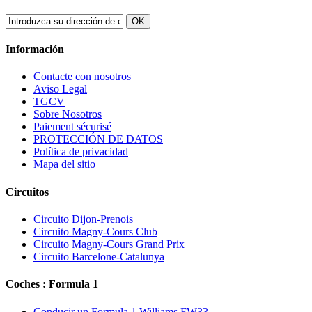
OK
Información
Contacte con nosotros
Aviso Legal
TGCV
Sobre Nosotros
Paiement sécurisé
PROTECCIÓN DE DATOS
Política de privacidad
Mapa del sitio
Circuitos
Circuito Dijon-Prenois
Circuito Magny-Cours Club
Circuito Magny-Cours Grand Prix
Circuito Barcelone-Catalunya
Coches : Formula 1
Conducir un Formula 1 Williams FW33