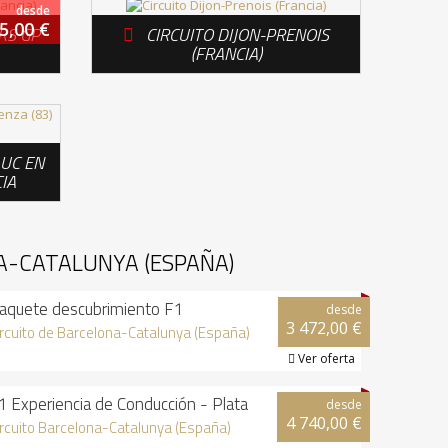
desde
5,00 €
RS GP
CIRCUITO DIJON-PRENOIS

(FRANCIA)
LUC EN
IA
A-CATALUNYA (ESPAÑA)
aquete descubrimiento F1
desde
3 472,00 €
ircuito de Barcelona-Catalunya (España)
Ver oferta

1 Experiencia de Conducción - Plata
desde
4 740,00 €
ircuito Barcelona-Catalunya (España)