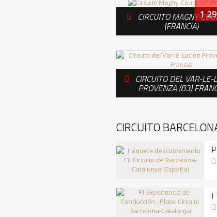
1 29
CIRCUITO MAGNY-COU

(FRANCIA)
CIRCUITO DEL VAR-LE-

PROVENZA (83) FRANC
CIRCUITO BARCELON
P
C
F
C