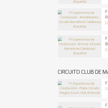
F
R
C
F
B
C
CIRCUITO CLUB DE M
F
C
F