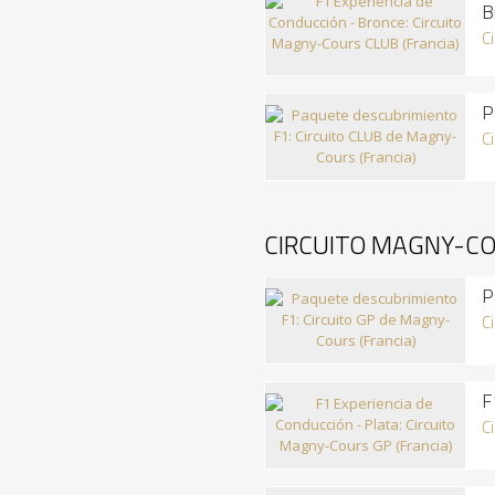
B
C
P
C
CIRCUITO MAGNY-CO
P
C
F
C