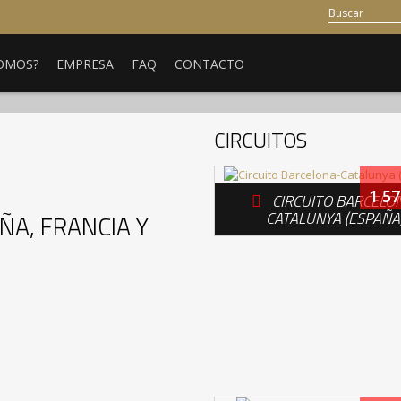
SOMOS?
EMPRESA
FAQ
CONTACTO
CIRCUITOS
1 57
CIRCUITO BARCELO

CATALUNYA (ESPAÑA
ÑA, FRANCIA Y