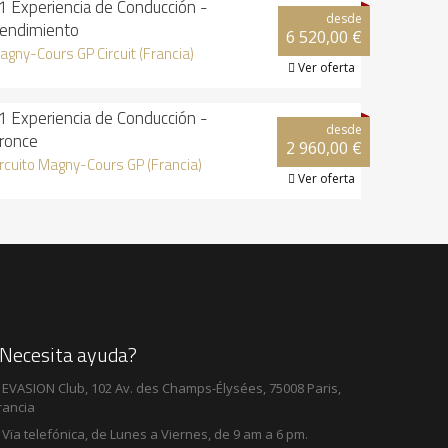
1 Experiencia de Conducción -
desde
endimiento
6 520,00 €
agny-Cours GP Circuit (Francia)
Ver oferta

1 Experiencia de Conducción -
desde
ronce
2 960,00 €
ircuito Magny-Cours GP (Francia)
Ver oferta

¿Necesita ayuda?
EVASION Club, 102 Av. des Champs-Élysées, 75008 Paris,
rancia
Vïa telefónica, de Lunes a Viernes, de 9 am a 6 pm.