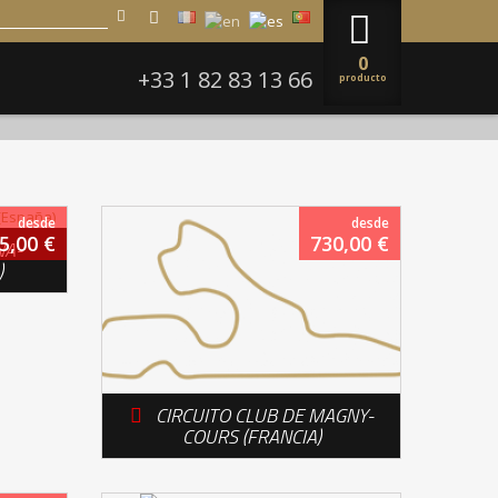
0
+33 1 82 83 13 66
producto
desde
desde
5,00 €
730,00 €
NA-
)
CIRCUITO CLUB DE MAGNY-

COURS (FRANCIA)