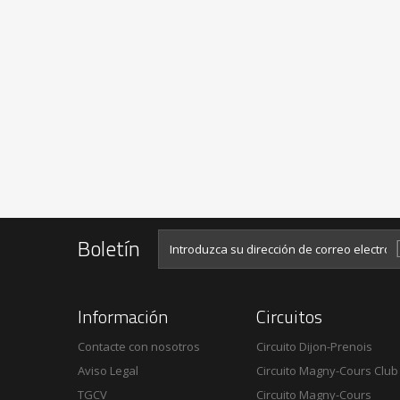
Boletín
Información
Circuitos
Contacte con nosotros
Circuito Dijon-Prenois
Aviso Legal
Circuito Magny-Cours Club
TGCV
Circuito Magny-Cours