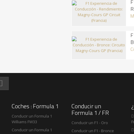
F
R
M
F
B
C
Coches : Formula 1
Conducir un
Formula 1 / FR
Conducir un Formula 1

Williams FW33
F
Conducir un F1 - Oro
Conducir un Formula 1

Conducir un F1 - Bronce